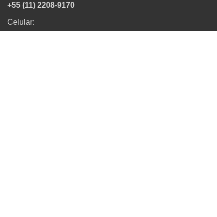
+55 (11) 2208-9170
Celular:
+55 (11) 98916-1088
Whatsapp:
+55 (11) 98959-4326
Siga-nos:
ÁREA RESTRITA
Todos os direitos reservados - Polli Contabil © 2019.
Desenvolvido por: Mhais Comunicação