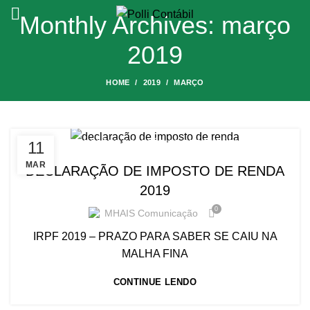
Monthly Archives: março
2019
HOME
2019
MARÇO
11
OBRIGAÇÕES ACESSÓRIAS E TRIBUTÁRIAS
MAR
DECLARAÇÃO DE IMPOSTO DE RENDA
2019
0
MHAIS Comunicação
IRPF 2019 – PRAZO PARA SABER SE CAIU NA
MALHA FINA
CONTINUE LENDO