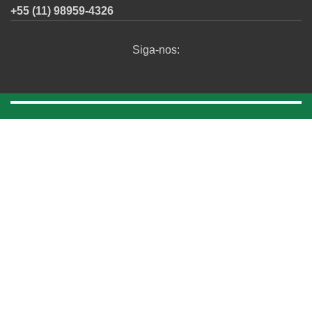
+55 (11) 98959-4326
Siga-nos:
ÁREA RESTRITA
Todos os direitos reservados - Polli Contabil © 2019.
Desenvolvido por: Mhais Comunicação