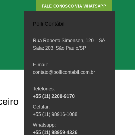
FALE CONOSCO VIA WHATSAPP
Polli Contábil
Rua Roberto Simonsen, 120 – Sé
Sala: 203. São Paulo/SP
E-mail:
contato@pollicontabil.com.br
Telefones:
+55 (11) 2208-9170
ceiro
Celular:
+55 (11) 98916-1088
Posts recentes
Whatsapp:
A GOVERNANÇA CORPORATIVA
+55 (11) 98959-4326