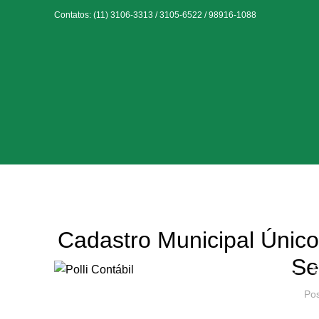
Contatos: (11) 3106-3313 / 3105-6522 / 98916-1088
Cadastro Municipal Único
Se
Home
Quem Somos
S
Po