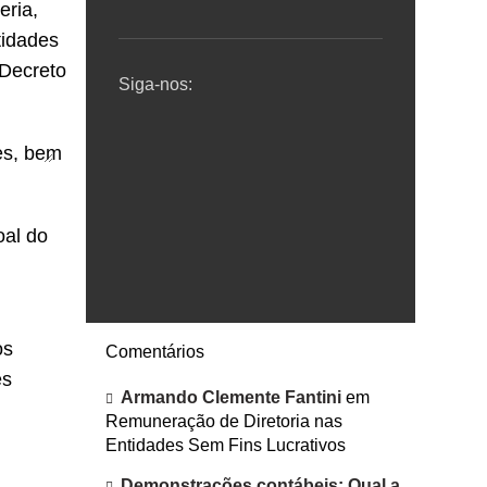
NAS ORGANIZAÇÕES DA
eria,
SOCIEDADE CIVIL
tidades
 Decreto
Metodologia de Gestão MIPP, uma
Siga-nos:
experiência pessoal (Parte 2)
Metodologia de Gestão, uma
es, bem
experiência pessoal (Parte 1)
Novidade: Nova forma de
recolhimento do FGTS!
oal do
Contabilidade Digital na Polli Contábil
os
Comentários
es
Armando Clemente Fantini
em
Remuneração de Diretoria nas
Entidades Sem Fins Lucrativos
Demonstrações contábeis: Qual a