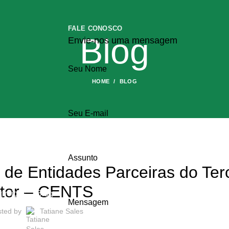
FALE CONOSCO
Blog
Envie-nos uma mensagem
Seu Nome
HOME
BLOG
Seu E-mail
BLOG
Assunto
 de Entidades Parceiras do Ter
tor – CENTS
erviços
Blog
Mensagem
sted by
Tatiane Sales