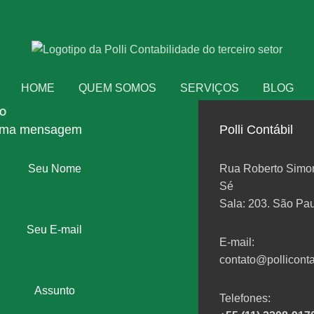
HOME
QUEM SOMOS
SERVIÇOS
BLOG
CO
 uma mensagem
Polli Contábil
Seu Nome
Rua Roberto Simon
Sé
Sala: 203. São Pa
Seu E-mail
E-mail:
contato@polliconta
Assunto
Telefones: