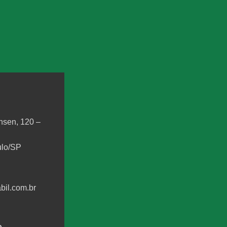
sen, 120 –
ulo/SP
bil.com.br